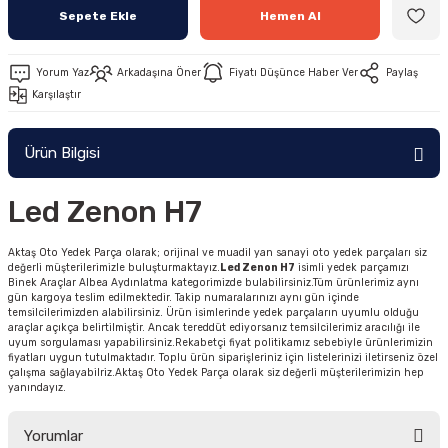
Sepete Ekle
Hemen Al
Yorum Yaz
Arkadaşına Öner
Fiyatı Düşünce Haber Ver
Paylaş
Karşılaştır
Ürün Bilgisi
Led Zenon H7
Aktaş Oto Yedek Parça olarak; orijinal ve muadil yan sanayi oto yedek parçaları siz
değerli müşterilerimizle buluşturmaktayız.
Led Zenon H7
isimli yedek parçamızı
Binek Araçlar Albea Aydınlatma kategorimizde bulabilirsiniz.Tüm ürünlerimiz aynı
gün kargoya teslim edilmektedir. Takip numaralarınızı aynı gün içinde
temsilcilerimizden alabilirsiniz. Ürün isimlerinde yedek parçaların uyumlu olduğu
araçlar açıkça belirtilmiştir. Ancak tereddüt ediyorsanız temsilcilerimiz aracılığı ile
uyum sorgulaması yapabilirsiniz.Rekabetçi fiyat politikamız sebebiyle ürünlerimizin
fiyatları uygun tutulmaktadır. Toplu ürün siparişleriniz için listelerinizi iletirseniz özel
çalışma sağlayabilriz.Aktaş Oto Yedek Parça olarak siz değerli müşterilerimizin hep
yanındayız.
Yorumlar