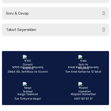
Soru & Cevap
Bu ürüne ilk yorumu siz yapın!
Taksit Seçenekleri
Yorum Yaz
Ürün hakkında henüz soru sorulmamış.
Soru Sor
%100 Güvenli Alışveriş
Kredi Kartı ile Alışveriş
256bit SSL Sertifikası ile Güvenli
Tüm Kredi Kartlarına 12 Taksit
Kargo Teslimat
Müşteri Hizmetleri
Tüm Türkiye’ye Kargo!
0507 327 87 57