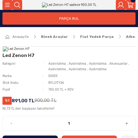
Geri Dön
Geri Dön
PARÇA BUL
ar
ar
Anasayfa
Binek Araçlar
Fiat Yedek Parça
Albea
ça
rça
Led Zenon H7
Kategori
Aydınlatma
,
Aydınlatma
,
Aydınlatma
,
Aksesuarlar
,
Aydınlatma
,
Aydınlatma
,
Aydınlatma
Marka
DİĞER
Stok Kodu
BFLQTY26
Fiyat
750,00 TL + KDV
891,00 TL
900,00 TL
%1
92,73 TL den başlayan taksitlerle!!
-
+