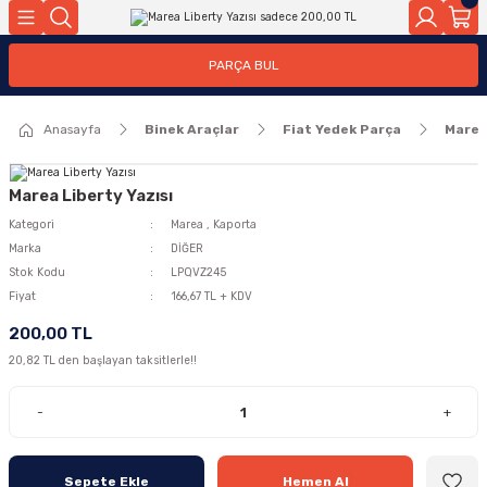
Geri Dön
Geri Dön
PARÇA BUL
ar
ar
Anasayfa
Binek Araçlar
Fiat Yedek Parça
Mare
ça
rça
Marea Liberty Yazısı
Kategori
Marea
,
Kaporta
Marka
DİĞER
Stok Kodu
LPQVZ245
Fiyat
166,67 TL + KDV
200,00 TL
20,82 TL den başlayan taksitlerle!!
-
+
Sepete Ekle
Hemen Al