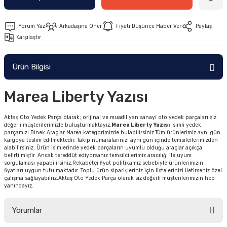
Yorum Yaz
Arkadaşına Öner
Fiyatı Düşünce Haber Ver
Paylaş
Karşılaştır
Ürün Bilgisi
Marea Liberty Yazısı
Aktaş Oto Yedek Parça olarak; orijinal ve muadil yan sanayi oto yedek parçaları siz
değerli müşterilerimizle buluşturmaktayız.
Marea Liberty Yazısı
isimli yedek
parçamızı Binek Araçlar Marea kategorimizde bulabilirsiniz.Tüm ürünlerimiz aynı gün
kargoya teslim edilmektedir. Takip numaralarınızı aynı gün içinde temsilcilerimizden
alabilirsiniz. Ürün isimlerinde yedek parçaların uyumlu olduğu araçlar açıkça
belirtilmiştir. Ancak tereddüt ediyorsanız temsilcilerimiz aracılığı ile uyum
sorgulaması yapabilirsiniz.Rekabetçi fiyat politikamız sebebiyle ürünlerimizin
fiyatları uygun tutulmaktadır. Toplu ürün siparişleriniz için listelerinizi iletirseniz özel
çalışma sağlayabilriz.Aktaş Oto Yedek Parça olarak siz değerli müşterilerimizin hep
yanındayız.
Yorumlar