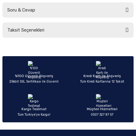
Soru & Cevap
Bu ürüne ilk yorumu siz yapın!
Taksit Seçenekleri
Yorum Yaz
Ürün hakkında henüz soru sorulmamış.
Soru Sor
%100 Güvenli Alışveriş
Kredi Kartı ile Alışveriş
256bit SSL Sertifikası ile Güvenli
Tüm Kredi Kartlarına 12 Taksit
Kargo Teslimat
Müşteri Hizmetleri
Tüm Türkiye’ye Kargo!
0507 327 87 57