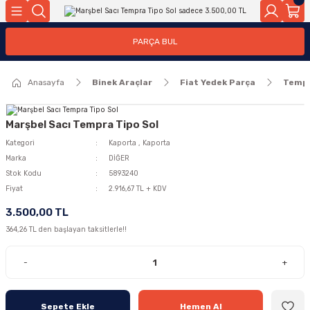
Geri Dön
Geri Dön
PARÇA BUL
ar
ar
Anasayfa
Binek Araçlar
Fiat Yedek Parça
Temp
ça
rça
Marşbel Sacı Tempra Tipo Sol
Kategori
Kaporta
,
Kaporta
Marka
DİĞER
Stok Kodu
5893240
Fiyat
2.916,67 TL + KDV
3.500,00 TL
364,26 TL den başlayan taksitlerle!!
-
+
Sepete Ekle
Hemen Al