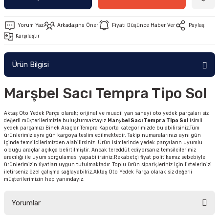
Yorum Yaz
Arkadaşına Öner
Fiyatı Düşünce Haber Ver
Paylaş
Karşılaştır
Ürün Bilgisi
Marşbel Sacı Tempra Tipo Sol
Aktaş Oto Yedek Parça olarak; orijinal ve muadil yan sanayi oto yedek parçaları siz
değerli müşterilerimizle buluşturmaktayız.
Marşbel Sacı Tempra Tipo Sol
isimli
yedek parçamızı Binek Araçlar Tempra Kaporta kategorimizde bulabilirsiniz.Tüm
ürünlerimiz aynı gün kargoya teslim edilmektedir. Takip numaralarınızı aynı gün
içinde temsilcilerimizden alabilirsiniz. Ürün isimlerinde yedek parçaların uyumlu
olduğu araçlar açıkça belirtilmiştir. Ancak tereddüt ediyorsanız temsilcilerimiz
aracılığı ile uyum sorgulaması yapabilirsiniz.Rekabetçi fiyat politikamız sebebiyle
ürünlerimizin fiyatları uygun tutulmaktadır. Toplu ürün siparişleriniz için listelerinizi
iletirseniz özel çalışma sağlayabilriz.Aktaş Oto Yedek Parça olarak siz değerli
müşterilerimizin hep yanındayız.
Yorumlar