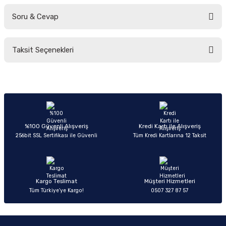
Soru & Cevap
Bu ürüne ilk yorumu siz yapın!
Taksit Seçenekleri
Yorum Yaz
Ürün hakkında henüz soru sorulmamış.
Soru Sor
%100 Güvenli Alışveriş
Kredi Kartı ile Alışveriş
256bit SSL Sertifikası ile Güvenli
Tüm Kredi Kartlarına 12 Taksit
Kargo Teslimat
Müşteri Hizmetleri
Tüm Türkiye’ye Kargo!
0507 327 87 57