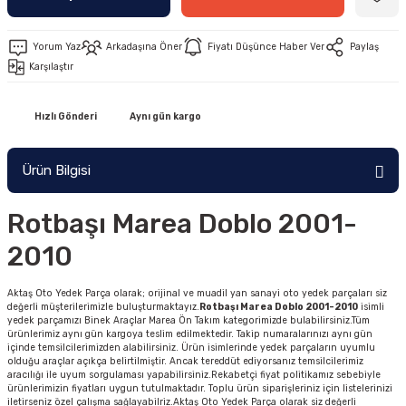
Yorum Yaz
Arkadaşına Öner
Fiyatı Düşünce Haber Ver
Paylaş
Karşılaştır
Hızlı Gönderi
Aynı gün kargo
Ürün Bilgisi
Rotbaşı Marea Doblo 2001-
2010
Aktaş Oto Yedek Parça olarak; orijinal ve muadil yan sanayi oto yedek parçaları siz
değerli müşterilerimizle buluşturmaktayız.
Rotbaşı Marea Doblo 2001-2010
isimli
yedek parçamızı Binek Araçlar Marea Ön Takım kategorimizde bulabilirsiniz.Tüm
ürünlerimiz aynı gün kargoya teslim edilmektedir. Takip numaralarınızı aynı gün
içinde temsilcilerimizden alabilirsiniz. Ürün isimlerinde yedek parçaların uyumlu
olduğu araçlar açıkça belirtilmiştir. Ancak tereddüt ediyorsanız temsilcilerimiz
aracılığı ile uyum sorgulaması yapabilirsiniz.Rekabetçi fiyat politikamız sebebiyle
ürünlerimizin fiyatları uygun tutulmaktadır. Toplu ürün siparişleriniz için listelerinizi
iletirseniz özel çalışma sağlayabilriz.Aktaş Oto Yedek Parça olarak siz değerli