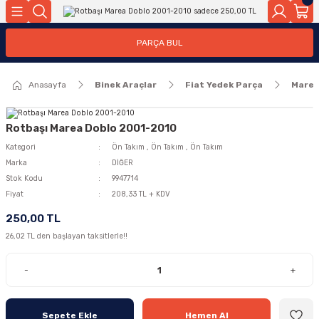
Geri Dön
Geri Dön
PARÇA BUL
ar
ar
Anasayfa
Binek Araçlar
Fiat Yedek Parça
Mare
ça
rça
Rotbaşı Marea Doblo 2001-2010
Kategori
Ön Takım
,
Ön Takım
,
Ön Takım
Marka
DİĞER
Stok Kodu
9947714
Fiyat
208,33 TL + KDV
250,00 TL
26,02 TL den başlayan taksitlerle!!
-
+
Sepete Ekle
Hemen Al