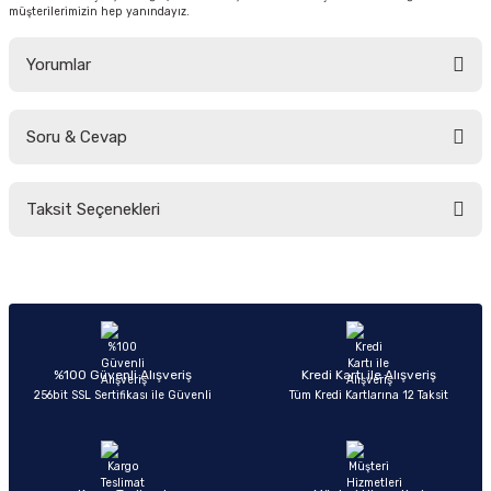
müşterilerimizin hep yanındayız.
Yorumlar
Soru & Cevap
Bu ürüne ilk yorumu siz yapın!
Taksit Seçenekleri
Yorum Yaz
Ürün hakkında henüz soru sorulmamış.
Soru Sor
%100 Güvenli Alışveriş
Kredi Kartı ile Alışveriş
256bit SSL Sertifikası ile Güvenli
Tüm Kredi Kartlarına 12 Taksit