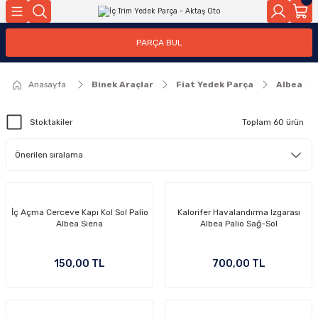
Geri Dön
Geri Dön
PARÇA BUL
ar
ar
Anasayfa
Binek Araçlar
Fiat Yedek Parça
Albea
ça
Stoktakiler
Toplam 60 ürün
rça
İç Açma Cerceve Kapı Kol Sol Palio
Kalorifer Havalandırma Izgarası
Albea Siena
Albea Palio Sağ-Sol
150,00 TL
700,00 TL