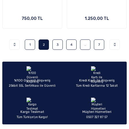
750,00 TL
1.250,00 TL
1
2
3
4
..
7
%100 Güvenli Alışveriş
Kredi Kartı ile Alışveriş
256bit SSL Sertifikası ile Güvenli
Tüm Kredi Kartlarına 12 Taksit
Kargo Teslimat
Müşteri Hizmetleri
Tüm Türkiye’ye Kargo!
0507 327 87 57