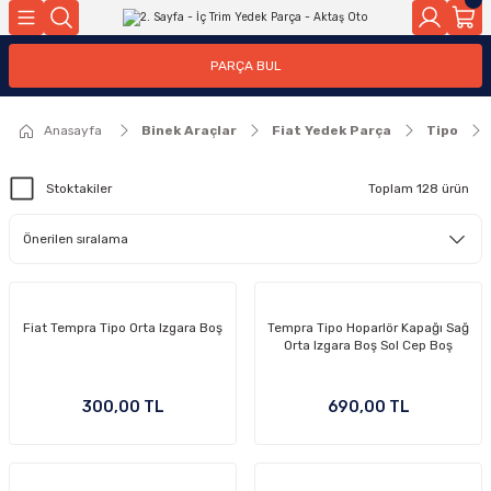
Geri Dön
Geri Dön
PARÇA BUL
ar
ar
Anasayfa
Binek Araçlar
Fiat Yedek Parça
Tipo
ça
Stoktakiler
Toplam 128 ürün
rça
Fiat Tempra Tipo Orta Izgara Boş
Tempra Tipo Hoparlör Kapağı Sağ
Orta Izgara Boş Sol Cep Boş
300,00 TL
690,00 TL