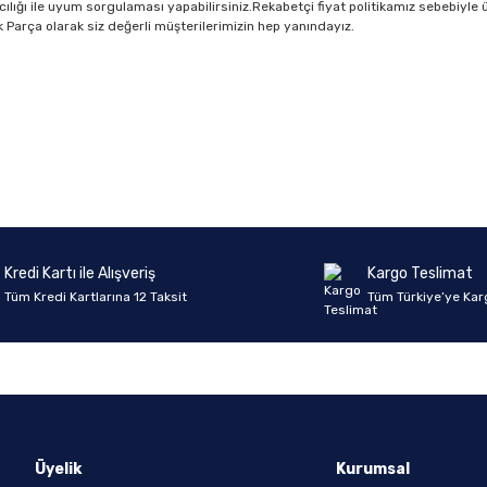
cılığı ile uyum sorgulaması yapabilirsiniz.Rekabetçi fiyat politikamız sebebiyle ü
dek Parça olarak siz değerli müşterilerimizin hep yanındayız.
Ürün hakkında henüz soru sorulmamış.
Bu ürüne ilk yorumu siz yapın!
Yorum Yaz
Soru Sor
Kredi Kartı ile Alışveriş
Kargo Teslimat
Tüm Kredi Kartlarına 12 Taksit
Tüm Türkiye’ye Kar
Üyelik
Kurumsal