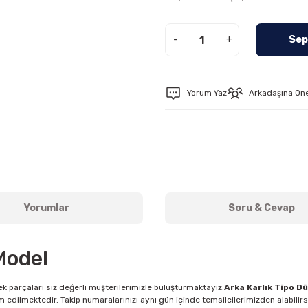
-
+
Sep
Yorum Yaz
Arkadaşına Ön
Yorumlar
Soru & Cevap
Model
k parçaları siz değerli müşterilerimizle buluşturmaktayız.
Arka Karlık Tipo Dü
m edilmektedir. Takip numaralarınızı aynı gün içinde temsilcilerimizden alabilir