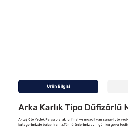
Ürün Bilgisi
Arka Karlık Tipo Düfizörlü 
Aktaş Oto Yedek Parça olarak; orijinal ve muadil yan sanayi oto yede
kategorimizde bulabilirsiniz.Tüm ürünlerimiz aynı gün kargoya tesli