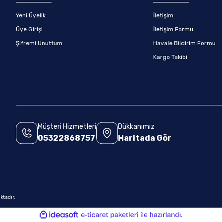
Yeni Üyelik
İletişim
Üye Girişi
İletişim Formu
Şifremi Unuttum
Havale Bildirim Formu
Kargo Takibi
Müşteri Hizmetleri
Dükkanımız
05322868757
Haritada Gör
.
ktadır.
ile
ideasoft
e-