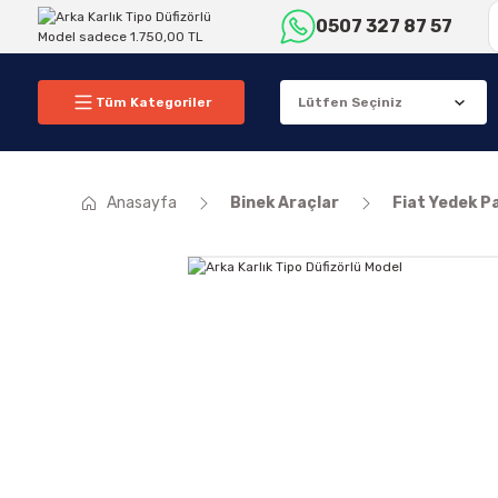
0507 327 87 57
Tüm Kategoriler
Anasayfa
Binek Araçlar
Fiat Yedek P