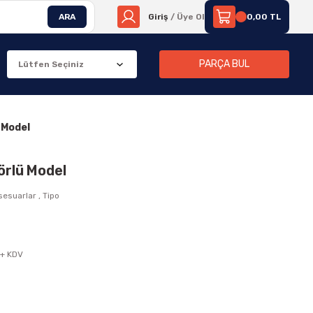
ARA
Giriş
/ Üye Ol
0,00 TL
PARÇA BUL
ü Model
zörlü Model
sesuarlar
,
Tipo
 + KDV