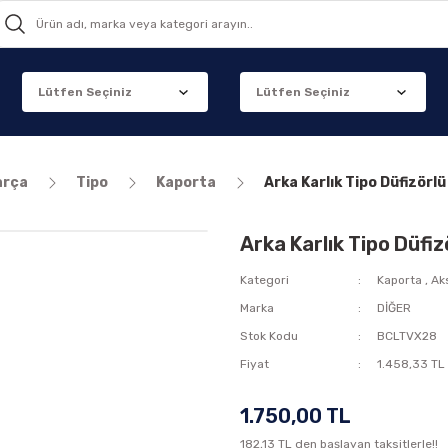
arça
Tipo
Kaporta
Arka Karlık Tipo Düfizörl
Arka Karlık Tipo Düfi
Kategori
Kaporta
,
Ak
Marka
DİĞER
Stok Kodu
BCLTVX28
Fiyat
1.458,33 TL
1.750,00 TL
182,13 TL den başlayan taksitlerle!!