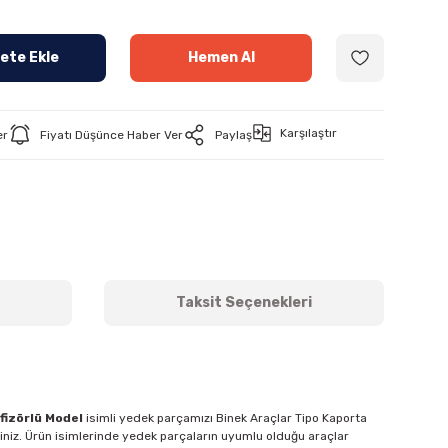
ete Ekle
Hemen Al
Karşılaştır
er
Fiyatı Düşünce Haber Ver
Paylaş
Taksit Seçenekleri
fizörlü Model
isimli yedek parçamızı Binek Araçlar Tipo Kaporta
siniz. Ürün isimlerinde yedek parçaların uyumlu olduğu araçlar