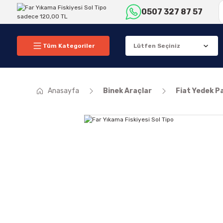
0507 327 87 57
Tüm Kategoriler
Anasayfa
Binek Araçlar
Fiat Yedek P