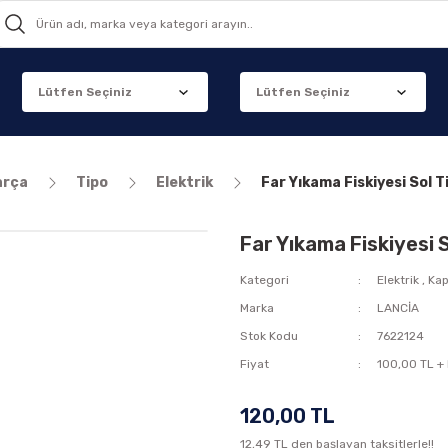
arça
Tipo
Elektrik
Far Yıkama Fiskiyesi Sol T
Far Yıkama Fiskiyesi S
Kategori
Elektrik
,
Kap
Marka
LANCİA
Stok Kodu
7622124
Fiyat
100,00 TL +
120,00 TL
12,49 TL den başlayan taksitlerle!!