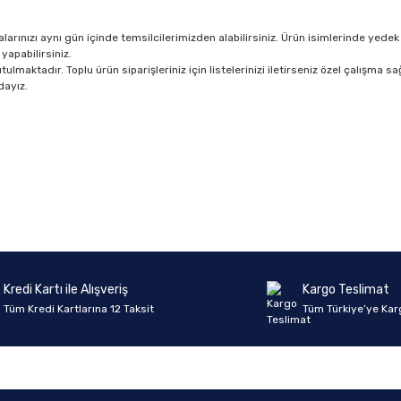
rınızı aynı gün içinde temsilcilerimizden alabilirsiniz. Ürün isimlerinde yedek 
yapabilirsiniz.
lmaktadır. Toplu ürün siparişleriniz için listelerinizi iletirseniz özel çalışma sağ
dayız.
Ürün hakkında henüz soru sorulmamış.
Bu ürüne ilk yorumu siz yapın!
Yorum Yaz
Soru Sor
Kredi Kartı ile Alışveriş
Kargo Teslimat
Tüm Kredi Kartlarına 12 Taksit
Tüm Türkiye’ye Kar