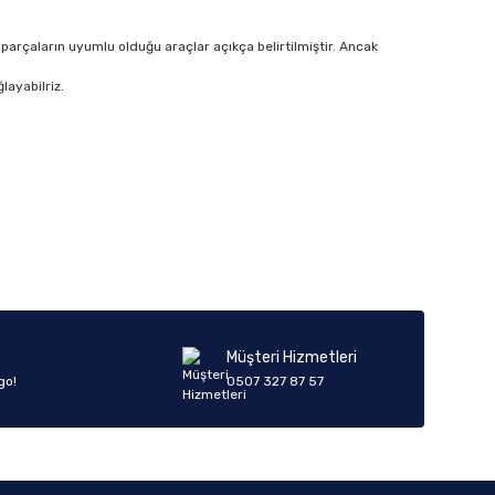
parçaların uyumlu olduğu araçlar açıkça belirtilmiştir. Ancak
layabilriz.
Müşteri Hizmetleri
go!
0507 327 87 57