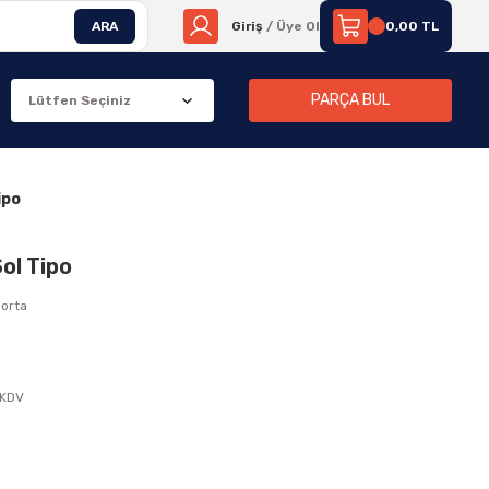
ARA
Giriş
/ Üye Ol
0,00 TL
PARÇA BUL
ipo
ol Tipo
orta
 KDV